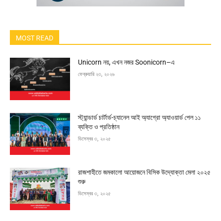
MOST READ
Unicorn নয়, এখন নজর Soonicorn–এ
ফেব্রুয়ারি ২৩, ২০২৬
স্ট্যান্ডার্ড চার্টার্ড-চ্যানেল আই অ্যাগ্রো অ্যাওয়ার্ড পেল ১১
ব্যক্তি ও প্রতিষ্ঠান
ডিসেম্বর ৩, ২০২৫
রাজশাহীতে জমকালো আয়োজনে বিসিক উদ্যোক্তা মেলা ২০২৫
শুরু
ডিসেম্বর ৩, ২০২৫