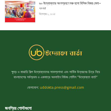
৬০ উদ্যোক্তার অংশগ্রহণে শুরু হলো বিসিক বিজয় মেলা–
২০২৫
ডিসেম্বর ১, ২০২৫
ক্ষুদ্র ও মাঝারি শিল্প উদ্যোক্তাদের সাফল্যগাথা এবং সার্বিক উন্নয়নের চিত্র নিয়ে
বাংলাদেশের সর্বপ্রথম ও একমাত্র অনলাইন নিউজ পোর্টাল "উদ্যোক্তা বার্তা"
যোগাযোগ:
uddokta.press@gmail.com
জনপ্রিয় পোস্টগুলো