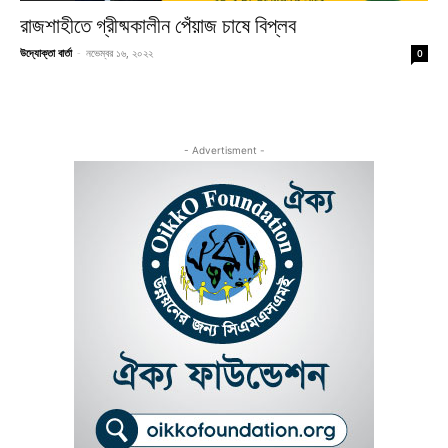
রাজশাহীতে গ্রীষ্মকালীন পেঁয়াজ চাষে বিপ্লব
উদ্যোক্তা বার্তা
-
নভেম্বর ১৬, ২০২২
0
- Advertisment -