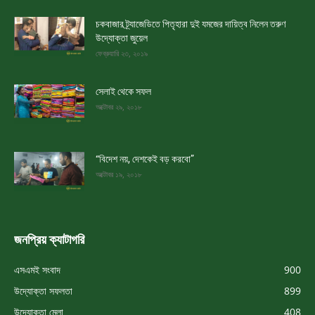
চকবাজার ট্র্যাজেডিতে পিতৃহারা দুই যমজের দায়িত্ব নিলেন তরুণ
উদ্যোক্তা জুয়েল
ফেব্রুয়ারি ২৩, ২০১৯
সেলাই থেকে সফল
অক্টোবর ২৯, ২০১৮
“বিদেশ নয়, দেশকেই বড় করবো”
অক্টোবর ১৯, ২০১৮
জনপ্রিয় ক্যাটাগরি
এসএমই সংবাদ
900
উদ্যোক্তা সফলতা
899
উদ্যোক্তা মেলা
408