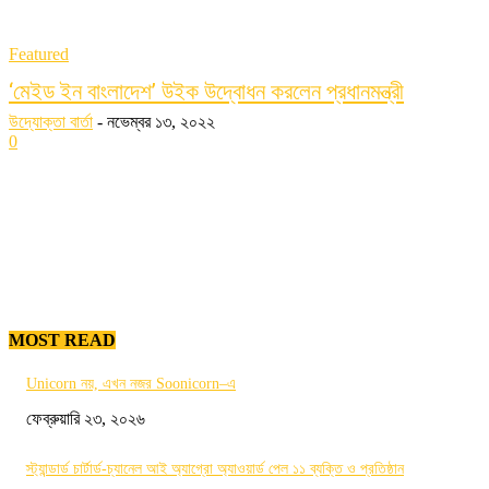
Featured
‘মেইড ইন বাংলাদেশ’ উইক উদ্বোধন করলেন প্রধানমন্ত্রী
উদ্যোক্তা বার্তা
-
নভেম্বর ১৩, ২০২২
0
MOST READ
Unicorn নয়, এখন নজর Soonicorn–এ
ফেব্রুয়ারি ২৩, ২০২৬
স্ট্যান্ডার্ড চার্টার্ড-চ্যানেল আই অ্যাগ্রো অ্যাওয়ার্ড পেল ১১ ব্যক্তি ও প্রতিষ্ঠান