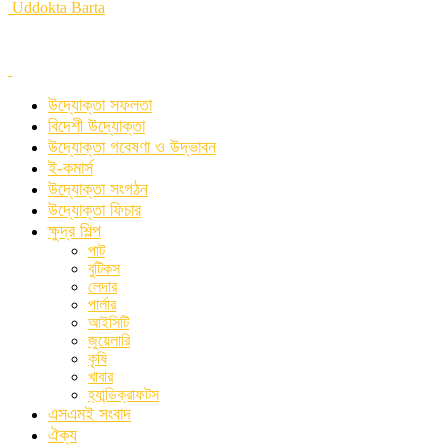
Uddokta Barta
উদ্যোক্তা সফলতা
বিদেশী উদ্যোক্তা
উদ্যোক্তা গবেষণা ও উদ্ভাবন
ই-কমার্স
উদ্যোক্তা সংগঠন
উদ্যোক্তা ফিচার
ক্ষুদ্র শিল্প
পাট
বুটিকস
লেদার
পার্লার
আইসিটি
জুয়েলারি
কৃষি
খাবার
হ্যান্ডিক্রাফটস
এসএমই সংবাদ
ঐক্য