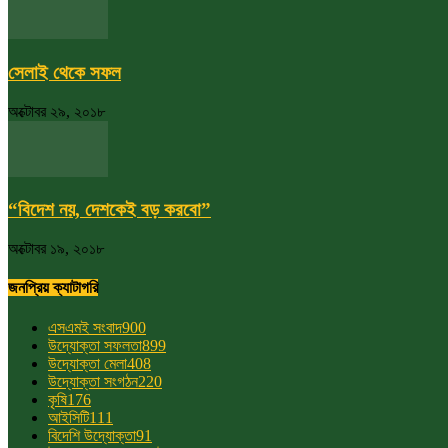
সেলাই থেকে সফল
অক্টোবর ২৯, ২০১৮
“বিদেশ নয়, দেশকেই বড় করবো”
অক্টোবর ১৯, ২০১৮
জনপ্রিয় ক্যাটাগরি
এসএমই সংবাদ
900
উদ্যোক্তা সফলতা
899
উদ্যোক্তা মেলা
408
উদ্যোক্তা সংগঠন
220
কৃষি
176
আইসিটি
111
বিদেশি উদ্যোক্তা
91