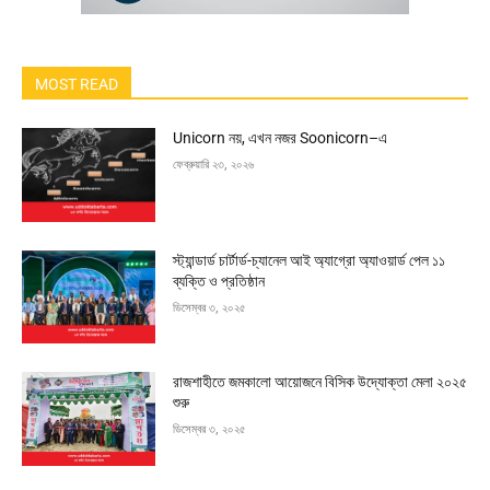
MOST READ
Unicorn নয়, এখন নজর Soonicorn–এ
ফেব্রুয়ারি ২৩, ২০২৬
স্ট্যান্ডার্ড চার্টার্ড-চ্যানেল আই অ্যাগ্রো অ্যাওয়ার্ড পেল ১১
ব্যক্তি ও প্রতিষ্ঠান
ডিসেম্বর ৩, ২০২৫
রাজশাহীতে জমকালো আয়োজনে বিসিক উদ্যোক্তা মেলা ২০২৫
শুরু
ডিসেম্বর ৩, ২০২৫