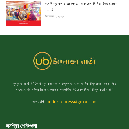
৬০ উদ্যোক্তার অংশগ্রহণে শুরু হলো বিসিক বিজয় মেলা–
২০২৫
ডিসেম্বর ১, ২০২৫
ক্ষুদ্র ও মাঝারি শিল্প উদ্যোক্তাদের সাফল্যগাথা এবং সার্বিক উন্নয়নের চিত্র নিয়ে
বাংলাদেশের সর্বপ্রথম ও একমাত্র অনলাইন নিউজ পোর্টাল "উদ্যোক্তা বার্তা"
যোগাযোগ:
uddokta.press@gmail.com
জনপ্রিয় পোস্টগুলো