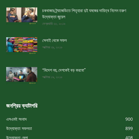
চকবাজার ট্র্যাজেডিতে পিতৃহারা দুই যমজের দায়িত্ব নিলেন তরুণ
উদ্যোক্তা জুয়েল
ফেব্রুয়ারি ২৩, ২০১৯
সেলাই থেকে সফল
অক্টোবর ২৯, ২০১৮
“বিদেশ নয়, দেশকেই বড় করবো”
অক্টোবর ১৯, ২০১৮
জনপ্রিয় ক্যাটাগরি
এসএমই সংবাদ
900
উদ্যোক্তা সফলতা
899
উদ্যোক্তা মেলা
408