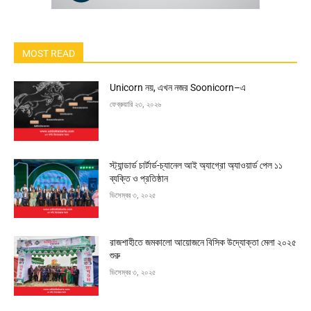
MOST READ
Unicorn নয়, এখন নজর Soonicorn–এ
ফেব্রুয়ারি ২৩, ২০২৬
স্ট্যান্ডার্ড চার্টার্ড-চ্যানেল আই অ্যাগ্রো অ্যাওয়ার্ড পেল ১১
ব্যক্তি ও প্রতিষ্ঠান
ডিসেম্বর ৩, ২০২৫
রাজশাহীতে জমকালো আয়োজনে বিসিক উদ্যোক্তা মেলা ২০২৫
শুরু
ডিসেম্বর ৩, ২০২৫