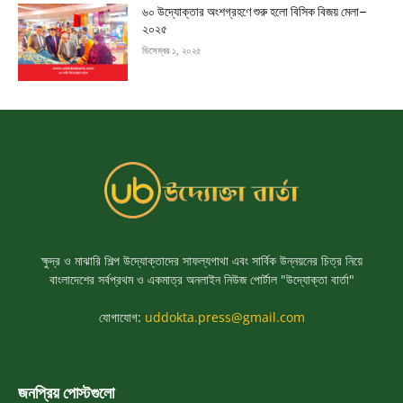
৬০ উদ্যোক্তার অংশগ্রহণে শুরু হলো বিসিক বিজয় মেলা–
২০২৫
ডিসেম্বর ১, ২০২৫
ক্ষুদ্র ও মাঝারি শিল্প উদ্যোক্তাদের সাফল্যগাথা এবং সার্বিক উন্নয়নের চিত্র নিয়ে
বাংলাদেশের সর্বপ্রথম ও একমাত্র অনলাইন নিউজ পোর্টাল "উদ্যোক্তা বার্তা"
যোগাযোগ:
uddokta.press@gmail.com
জনপ্রিয় পোস্টগুলো