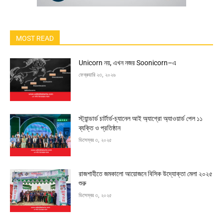
MOST READ
Unicorn নয়, এখন নজর Soonicorn–এ
ফেব্রুয়ারি ২৩, ২০২৬
স্ট্যান্ডার্ড চার্টার্ড-চ্যানেল আই অ্যাগ্রো অ্যাওয়ার্ড পেল ১১
ব্যক্তি ও প্রতিষ্ঠান
ডিসেম্বর ৩, ২০২৫
রাজশাহীতে জমকালো আয়োজনে বিসিক উদ্যোক্তা মেলা ২০২৫
শুরু
ডিসেম্বর ৩, ২০২৫