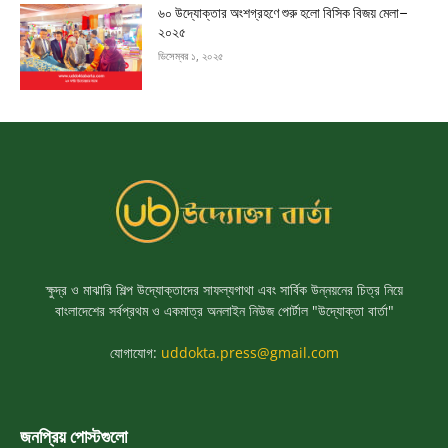
৬০ উদ্যোক্তার অংশগ্রহণে শুরু হলো বিসিক বিজয় মেলা–
২০২৫
ডিসেম্বর ১, ২০২৫
ক্ষুদ্র ও মাঝারি শিল্প উদ্যোক্তাদের সাফল্যগাথা এবং সার্বিক উন্নয়নের চিত্র নিয়ে
বাংলাদেশের সর্বপ্রথম ও একমাত্র অনলাইন নিউজ পোর্টাল "উদ্যোক্তা বার্তা"
যোগাযোগ:
uddokta.press@gmail.com
জনপ্রিয় পোস্টগুলো