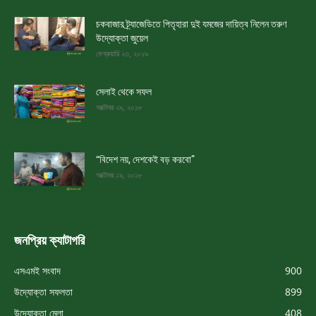
চকবাজার ট্র্যাজেডিতে পিতৃহারা দুই যমজের দায়িত্ব নিলেন তরুণ
উদ্যোক্তা জুয়েল
ফেব্রুয়ারি ২৩, ২০১৯
সেলাই থেকে সফল
অক্টোবর ২৯, ২০১৮
“বিদেশ নয়, দেশকেই বড় করবো”
অক্টোবর ১৯, ২০১৮
জনপ্রিয় ক্যাটাগরি
এসএমই সংবাদ
900
উদ্যোক্তা সফলতা
899
উদ্যোক্তা মেলা
408