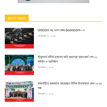
MOST READ
Unicorn নয়, এখন নজর Soonicorn–এ
ফেব্রুয়ারি ২৩, ২০২৬
স্ট্যান্ডার্ড চার্টার্ড-চ্যানেল আই অ্যাগ্রো অ্যাওয়ার্ড পেল ১১
ব্যক্তি ও প্রতিষ্ঠান
ডিসেম্বর ৩, ২০২৫
রাজশাহীতে জমকালো আয়োজনে বিসিক উদ্যোক্তা মেলা ২০২৫
শুরু
ডিসেম্বর ৩, ২০২৫