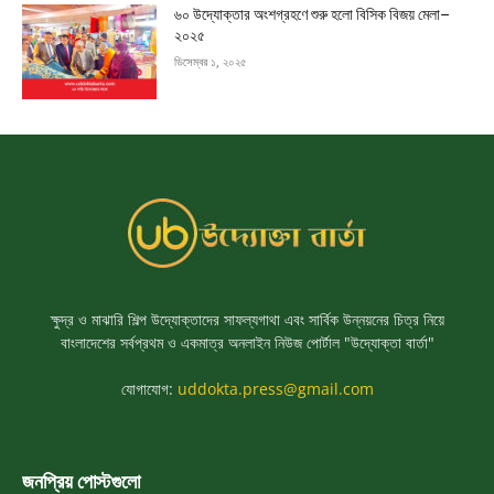
৬০ উদ্যোক্তার অংশগ্রহণে শুরু হলো বিসিক বিজয় মেলা–
২০২৫
ডিসেম্বর ১, ২০২৫
ক্ষুদ্র ও মাঝারি শিল্প উদ্যোক্তাদের সাফল্যগাথা এবং সার্বিক উন্নয়নের চিত্র নিয়ে
বাংলাদেশের সর্বপ্রথম ও একমাত্র অনলাইন নিউজ পোর্টাল "উদ্যোক্তা বার্তা"
যোগাযোগ:
uddokta.press@gmail.com
জনপ্রিয় পোস্টগুলো