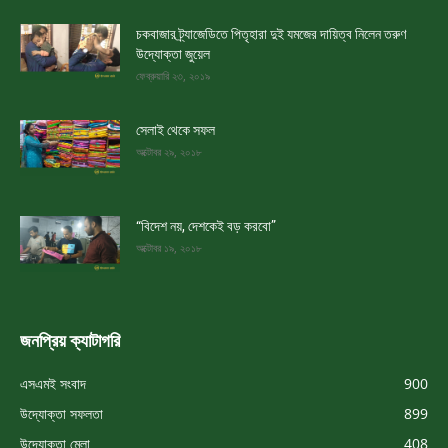
চকবাজার ট্র্যাজেডিতে পিতৃহারা দুই যমজের দায়িত্ব নিলেন তরুণ
উদ্যোক্তা জুয়েল
ফেব্রুয়ারি ২৩, ২০১৯
সেলাই থেকে সফল
অক্টোবর ২৯, ২০১৮
“বিদেশ নয়, দেশকেই বড় করবো”
অক্টোবর ১৯, ২০১৮
জনপ্রিয় ক্যাটাগরি
এসএমই সংবাদ
900
উদ্যোক্তা সফলতা
899
উদ্যোক্তা মেলা
408