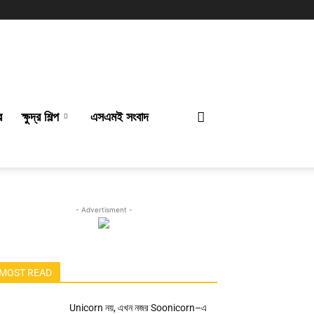
র
ক্ষুদ্র শিল্প
এসএমই সংবাদ
- Advertisment -
MOST READ
Unicorn নয়, এখন নজর Soonicorn–এ