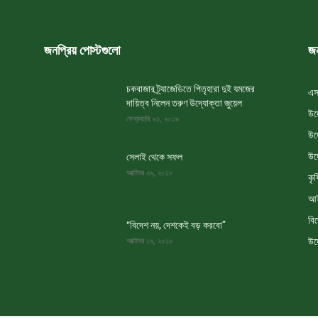
জনপ্রিয় পোস্টগুলো
জন
চকবাজার ট্র্যাজেডিতে পিতৃহারা দুই যমজের
এস
দায়িত্ব নিলেন তরুণ উদ্যোক্তা জুয়েল
উদ
ফেব্রুয়ারি ২৩, ২০১৯
উদ
উদ
সেলাই থেকে সফল
অক্টোবর ২৯, ২০১৮
কৃষ
আই
বি
“বিদেশ নয়, দেশকেই বড় করবো”
উদ
অক্টোবর ১৯, ২০১৮