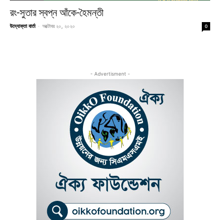
রং-সুতার স্বপ্ন আঁকে-হৈমন্তী
উদ্যোক্তা বার্তা
-
অক্টোবর ২০, ২০২০
0
- Advertisment -