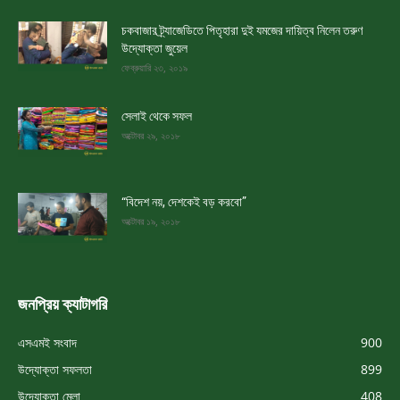
চকবাজার ট্র্যাজেডিতে পিতৃহারা দুই যমজের দায়িত্ব নিলেন তরুণ
উদ্যোক্তা জুয়েল
ফেব্রুয়ারি ২৩, ২০১৯
সেলাই থেকে সফল
অক্টোবর ২৯, ২০১৮
“বিদেশ নয়, দেশকেই বড় করবো”
অক্টোবর ১৯, ২০১৮
জনপ্রিয় ক্যাটাগরি
এসএমই সংবাদ
900
উদ্যোক্তা সফলতা
899
উদ্যোক্তা মেলা
408