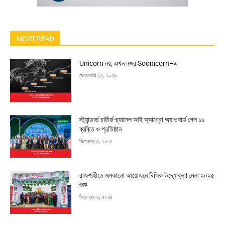
MOST READ
Unicorn নয়, এখন নজর Soonicorn–এ
ফেব্রুয়ারি ২৩, ২০২৬
স্ট্যান্ডার্ড চার্টার্ড-চ্যানেল আই অ্যাগ্রো অ্যাওয়ার্ড পেল ১১
ব্যক্তি ও প্রতিষ্ঠান
ডিসেম্বর ৩, ২০২৫
রাজশাহীতে জমকালো আয়োজনে বিসিক উদ্যোক্তা মেলা ২০২৫
শুরু
ডিসেম্বর ৩, ২০২৫