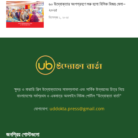
৬০ উদ্যোক্তার অংশগ্রহণে শুরু হলো বিসিক বিজয় মেলা–
২০২৫
ডিসেম্বর ১, ২০২৫
ক্ষুদ্র ও মাঝারি শিল্প উদ্যোক্তাদের সাফল্যগাথা এবং সার্বিক উন্নয়নের চিত্র নিয়ে
বাংলাদেশের সর্বপ্রথম ও একমাত্র অনলাইন নিউজ পোর্টাল "উদ্যোক্তা বার্তা"
যোগাযোগ:
uddokta.press@gmail.com
জনপ্রিয় পোস্টগুলো