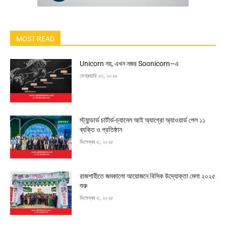
MOST READ
Unicorn নয়, এখন নজর Soonicorn–এ
ফেব্রুয়ারি ২৩, ২০২৬
স্ট্যান্ডার্ড চার্টার্ড-চ্যানেল আই অ্যাগ্রো অ্যাওয়ার্ড পেল ১১
ব্যক্তি ও প্রতিষ্ঠান
ডিসেম্বর ৩, ২০২৫
রাজশাহীতে জমকালো আয়োজনে বিসিক উদ্যোক্তা মেলা ২০২৫
শুরু
ডিসেম্বর ৩, ২০২৫