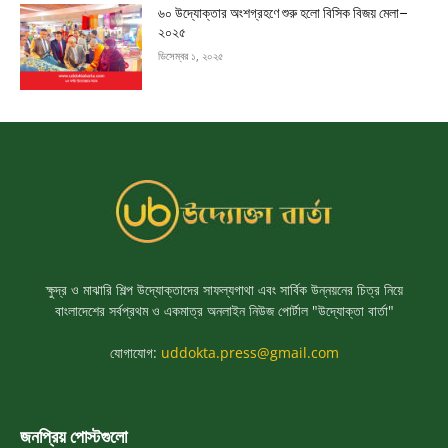
৬০ উদ্যোক্তার অংশগ্রহণে শুরু হলো বিসিক বিজয় মেলা–
২০২৫
ডিসেম্বর ১, ২০২৫
ক্ষুদ্র ও মাঝারি শিল্প উদ্যোক্তাদের সাফল্যগাথা এবং সার্বিক উন্নয়নের চিত্র নিয়ে
বাংলাদেশের সর্বপ্রথম ও একমাত্র অনলাইন নিউজ পোর্টাল "উদ্যোক্তা বার্তা"
যোগাযোগ:
uddokta.press@gmail.com
জনপ্রিয় পোস্টগুলো