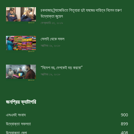
চকবাজার ট্র্যাজেডিতে পিতৃহারা দুই যমজের দায়িত্ব নিলেন তরুণ
উদ্যোক্তা জুয়েল
ফেব্রুয়ারি ২৩, ২০১৯
সেলাই থেকে সফল
অক্টোবর ২৯, ২০১৮
“বিদেশ নয়, দেশকেই বড় করবো”
অক্টোবর ১৯, ২০১৮
জনপ্রিয় ক্যাটাগরি
এসএমই সংবাদ
900
উদ্যোক্তা সফলতা
899
উদ্যোক্তা মেলা
408