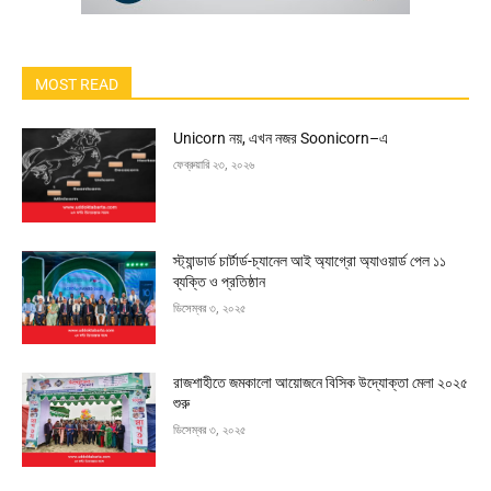
MOST READ
Unicorn নয়, এখন নজর Soonicorn–এ
ফেব্রুয়ারি ২৩, ২০২৬
স্ট্যান্ডার্ড চার্টার্ড-চ্যানেল আই অ্যাগ্রো অ্যাওয়ার্ড পেল ১১
ব্যক্তি ও প্রতিষ্ঠান
ডিসেম্বর ৩, ২০২৫
রাজশাহীতে জমকালো আয়োজনে বিসিক উদ্যোক্তা মেলা ২০২৫
শুরু
ডিসেম্বর ৩, ২০২৫