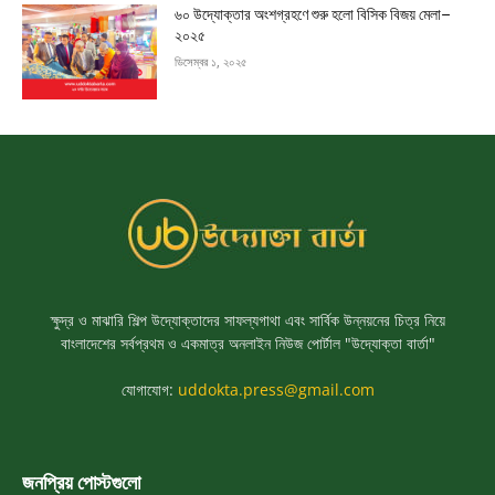
৬০ উদ্যোক্তার অংশগ্রহণে শুরু হলো বিসিক বিজয় মেলা–
২০২৫
ডিসেম্বর ১, ২০২৫
ক্ষুদ্র ও মাঝারি শিল্প উদ্যোক্তাদের সাফল্যগাথা এবং সার্বিক উন্নয়নের চিত্র নিয়ে
বাংলাদেশের সর্বপ্রথম ও একমাত্র অনলাইন নিউজ পোর্টাল "উদ্যোক্তা বার্তা"
যোগাযোগ:
uddokta.press@gmail.com
জনপ্রিয় পোস্টগুলো