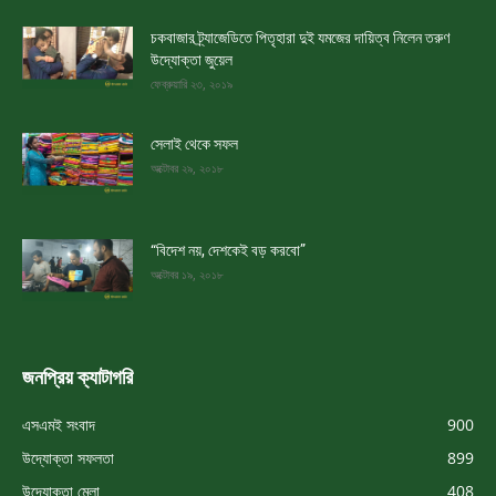
চকবাজার ট্র্যাজেডিতে পিতৃহারা দুই যমজের দায়িত্ব নিলেন তরুণ
উদ্যোক্তা জুয়েল
ফেব্রুয়ারি ২৩, ২০১৯
সেলাই থেকে সফল
অক্টোবর ২৯, ২০১৮
“বিদেশ নয়, দেশকেই বড় করবো”
অক্টোবর ১৯, ২০১৮
জনপ্রিয় ক্যাটাগরি
এসএমই সংবাদ
900
উদ্যোক্তা সফলতা
899
উদ্যোক্তা মেলা
408