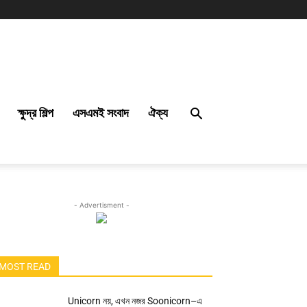
ক্ষুদ্র শিল্প
এসএমই সংবাদ
ঐক্য
- Advertisment -
MOST READ
Unicorn নয়, এখন নজর Soonicorn–এ