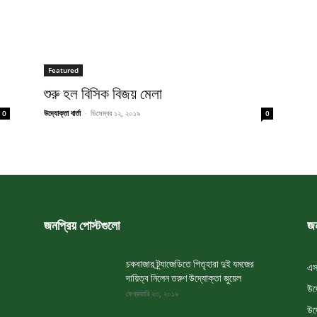
Featured
শুরু হল বিসিক বিজয় মেলা
উদ্যোক্তা বার্তা
-
ডিসেম্বর ১২, ২০১৯
0
0
জনপ্রিয় পোস্টগুলো
জন
চকবাজার ট্র্যাজেডিতে পিতৃহারা দুই যমজের
এস
দায়িত্ব নিলেন তরুণ উদ্যোক্তা জুয়েল
উদ
ফেব্রুয়ারি ২৩, ২০১৯
উদ