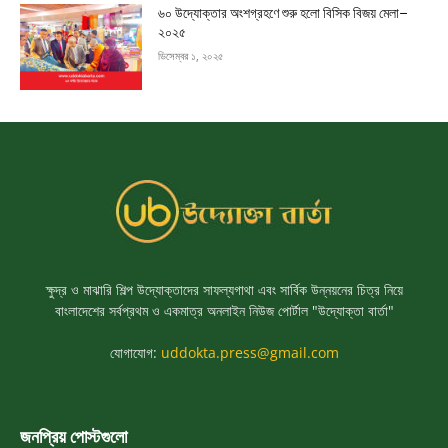
৬০ উদ্যোক্তার অংশগ্রহণে শুরু হলো বিসিক বিজয় মেলা–
২০২৫
ডিসেম্বর ১, ২০২৫
ক্ষুদ্র ও মাঝারি শিল্প উদ্যোক্তাদের সাফল্যগাথা এবং সার্বিক উন্নয়নের চিত্র নিয়ে
বাংলাদেশের সর্বপ্রথম ও একমাত্র অনলাইন নিউজ পোর্টাল "উদ্যোক্তা বার্তা"
যোগাযোগ:
uddokta.press@gmail.com
জনপ্রিয় পোস্টগুলো