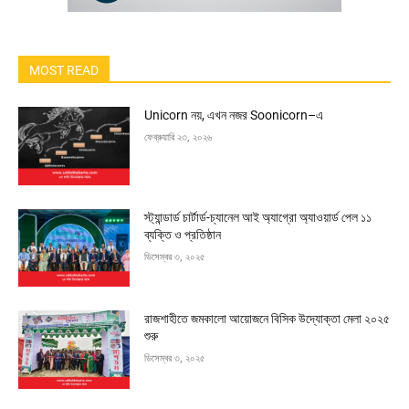
MOST READ
Unicorn নয়, এখন নজর Soonicorn–এ
ফেব্রুয়ারি ২৩, ২০২৬
স্ট্যান্ডার্ড চার্টার্ড-চ্যানেল আই অ্যাগ্রো অ্যাওয়ার্ড পেল ১১
ব্যক্তি ও প্রতিষ্ঠান
ডিসেম্বর ৩, ২০২৫
রাজশাহীতে জমকালো আয়োজনে বিসিক উদ্যোক্তা মেলা ২০২৫
শুরু
ডিসেম্বর ৩, ২০২৫