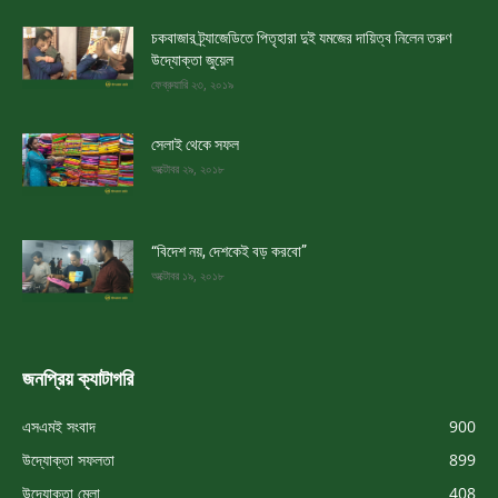
চকবাজার ট্র্যাজেডিতে পিতৃহারা দুই যমজের দায়িত্ব নিলেন তরুণ
উদ্যোক্তা জুয়েল
ফেব্রুয়ারি ২৩, ২০১৯
সেলাই থেকে সফল
অক্টোবর ২৯, ২০১৮
“বিদেশ নয়, দেশকেই বড় করবো”
অক্টোবর ১৯, ২০১৮
জনপ্রিয় ক্যাটাগরি
এসএমই সংবাদ
900
উদ্যোক্তা সফলতা
899
উদ্যোক্তা মেলা
408