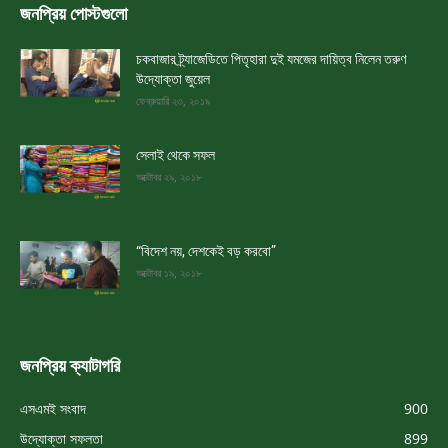
জনপ্রিয় পোস্টগুলো
চকবাজার ট্র্যাজেডিতে পিতৃহারা দুই যমজের দায়িত্ব নিলেন তরুণ
উদ্যোক্তা জুয়েল
ফেব্রুয়ারি ২৩, ২০১৯
সেলাই থেকে সফল
অক্টোবর ২৯, ২০১৮
“বিদেশ নয়, দেশকেই বড় করবো”
অক্টোবর ১৯, ২০১৮
জনপ্রিয় ক্যাটাগরি
এসএমই সংবাদ
900
উদ্যোক্তা সফলতা
899