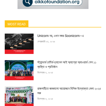
MOST READ
Unicorn নয়, এখন নজর Soonicorn–এ
ফেব্রুয়ারি ২৩, ২০২৬
স্ট্যান্ডার্ড চার্টার্ড-চ্যানেল আই অ্যাগ্রো অ্যাওয়ার্ড পেল ১১
ব্যক্তি ও প্রতিষ্ঠান
ডিসেম্বর ৩, ২০২৫
রাজশাহীতে জমকালো আয়োজনে বিসিক উদ্যোক্তা মেলা ২০২৫
শুরু
ডিসেম্বর ৩, ২০২৫