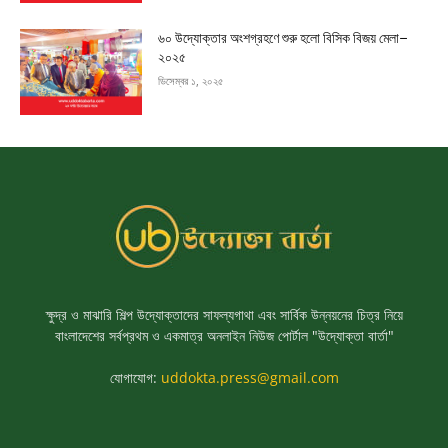
৬০ উদ্যোক্তার অংশগ্রহণে শুরু হলো বিসিক বিজয় মেলা–
২০২৫
ডিসেম্বর ১, ২০২৫
ক্ষুদ্র ও মাঝারি শিল্প উদ্যোক্তাদের সাফল্যগাথা এবং সার্বিক উন্নয়নের চিত্র নিয়ে
বাংলাদেশের সর্বপ্রথম ও একমাত্র অনলাইন নিউজ পোর্টাল "উদ্যোক্তা বার্তা"
যোগাযোগ:
uddokta.press@gmail.com