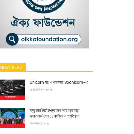
MOST READ
Unicorn নয়, এখন নজর Soonicorn–এ
ফেব্রুয়ারি ২৩, ২০২৬
স্ট্যান্ডার্ড চার্টার্ড-চ্যানেল আই অ্যাগ্রো
অ্যাওয়ার্ড পেল ১১ ব্যক্তি ও প্রতিষ্ঠান
ডিসেম্বর ৩, ২০২৫