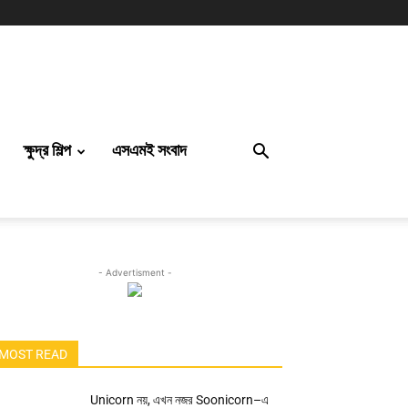
ক্ষুদ্র শিল্প
এসএমই সংবাদ
- Advertisment -
MOST READ
Unicorn নয়, এখন নজর Soonicorn–এ