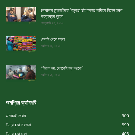
চকবাজার ট্র্যাজেডিতে পিতৃহারা দুই যমজের দায়িত্ব নিলেন তরুণ
উদ্যোক্তা জুয়েল
ফেব্রুয়ারি ২৩, ২০১৯
সেলাই থেকে সফল
অক্টোবর ২৯, ২০১৮
“বিদেশ নয়, দেশকেই বড় করবো”
অক্টোবর ১৯, ২০১৮
জনপ্রিয় ক্যাটাগরি
এসএমই সংবাদ
900
উদ্যোক্তা সফলতা
899
উদ্যোক্তা মেলা
408