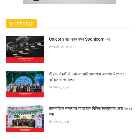
MOST READ
Unicorn নয়, এখন নজর Soonicorn–এ
ফেব্রুয়ারি ২৩, ২০২৬
স্ট্যান্ডার্ড চার্টার্ড-চ্যানেল আই অ্যাগ্রো অ্যাওয়ার্ড পেল ১১
ব্যক্তি ও প্রতিষ্ঠান
ডিসেম্বর ৩, ২০২৫
রাজশাহীতে জমকালো আয়োজনে বিসিক উদ্যোক্তা মেলা ২০২৫
শুরু
ডিসেম্বর ৩, ২০২৫