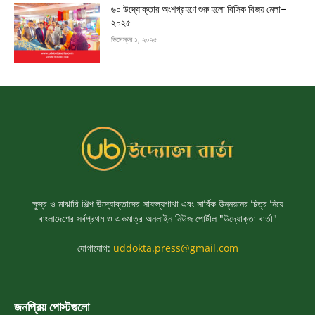
৬০ উদ্যোক্তার অংশগ্রহণে শুরু হলো বিসিক বিজয় মেলা–
২০২৫
ডিসেম্বর ১, ২০২৫
ক্ষুদ্র ও মাঝারি শিল্প উদ্যোক্তাদের সাফল্যগাথা এবং সার্বিক উন্নয়নের চিত্র নিয়ে
বাংলাদেশের সর্বপ্রথম ও একমাত্র অনলাইন নিউজ পোর্টাল "উদ্যোক্তা বার্তা"
যোগাযোগ:
uddokta.press@gmail.com
জনপ্রিয় পোস্টগুলো