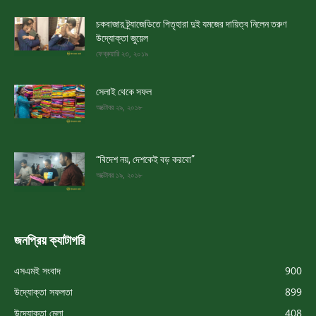
চকবাজার ট্র্যাজেডিতে পিতৃহারা দুই যমজের দায়িত্ব নিলেন তরুণ
উদ্যোক্তা জুয়েল
ফেব্রুয়ারি ২৩, ২০১৯
সেলাই থেকে সফল
অক্টোবর ২৯, ২০১৮
“বিদেশ নয়, দেশকেই বড় করবো”
অক্টোবর ১৯, ২০১৮
জনপ্রিয় ক্যাটাগরি
এসএমই সংবাদ
900
উদ্যোক্তা সফলতা
899
উদ্যোক্তা মেলা
408