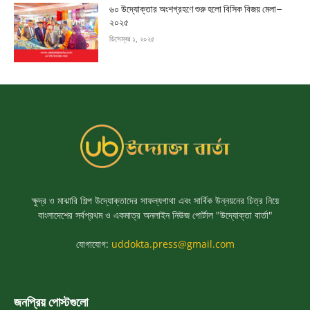
৬০ উদ্যোক্তার অংশগ্রহণে শুরু হলো বিসিক বিজয় মেলা–
২০২৫
ডিসেম্বর ১, ২০২৫
ক্ষুদ্র ও মাঝারি শিল্প উদ্যোক্তাদের সাফল্যগাথা এবং সার্বিক উন্নয়নের চিত্র নিয়ে
বাংলাদেশের সর্বপ্রথম ও একমাত্র অনলাইন নিউজ পোর্টাল "উদ্যোক্তা বার্তা"
যোগাযোগ:
uddokta.press@gmail.com
জনপ্রিয় পোস্টগুলো