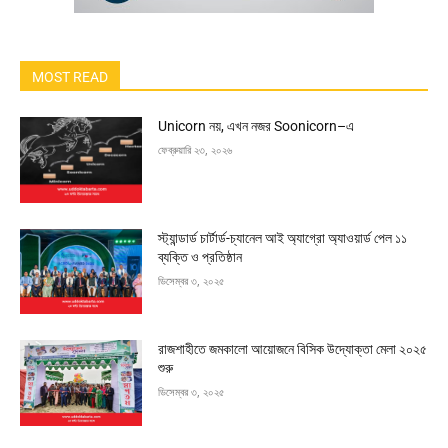
MOST READ
Unicorn নয়, এখন নজর Soonicorn–এ
ফেব্রুয়ারি ২৩, ২০২৬
স্ট্যান্ডার্ড চার্টার্ড-চ্যানেল আই অ্যাগ্রো অ্যাওয়ার্ড পেল ১১
ব্যক্তি ও প্রতিষ্ঠান
ডিসেম্বর ৩, ২০২৫
রাজশাহীতে জমকালো আয়োজনে বিসিক উদ্যোক্তা মেলা ২০২৫
শুরু
ডিসেম্বর ৩, ২০২৫