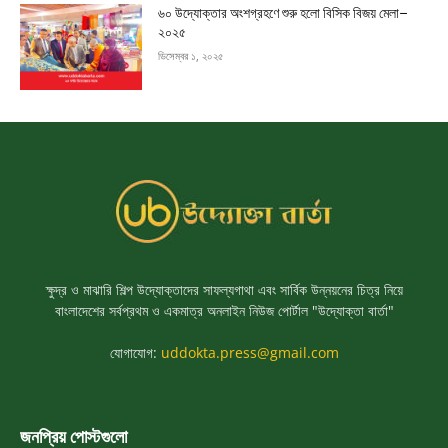
৬০ উদ্যোক্তার অংশগ্রহণে শুরু হলো বিসিক বিজয় মেলা–
২০২৫
ডিসেম্বর ১, ২০২৫
ক্ষুদ্র ও মাঝারি শিল্প উদ্যোক্তাদের সাফল্যগাথা এবং সার্বিক উন্নয়নের চিত্র নিয়ে
বাংলাদেশের সর্বপ্রথম ও একমাত্র অনলাইন নিউজ পোর্টাল "উদ্যোক্তা বার্তা"
যোগাযোগ:
uddokta.press@gmail.com
জনপ্রিয় পোস্টগুলো