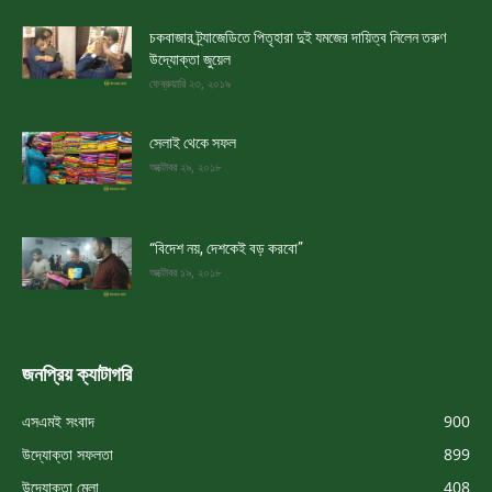
চকবাজার ট্র্যাজেডিতে পিতৃহারা দুই যমজের দায়িত্ব নিলেন তরুণ
উদ্যোক্তা জুয়েল
ফেব্রুয়ারি ২৩, ২০১৯
সেলাই থেকে সফল
অক্টোবর ২৯, ২০১৮
“বিদেশ নয়, দেশকেই বড় করবো”
অক্টোবর ১৯, ২০১৮
জনপ্রিয় ক্যাটাগরি
এসএমই সংবাদ
900
উদ্যোক্তা সফলতা
899
উদ্যোক্তা মেলা
408