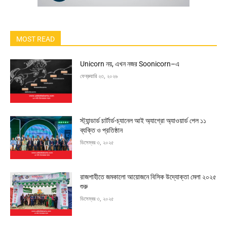
MOST READ
Unicorn নয়, এখন নজর Soonicorn–এ
ফেব্রুয়ারি ২৩, ২০২৬
স্ট্যান্ডার্ড চার্টার্ড-চ্যানেল আই অ্যাগ্রো অ্যাওয়ার্ড পেল ১১
ব্যক্তি ও প্রতিষ্ঠান
ডিসেম্বর ৩, ২০২৫
রাজশাহীতে জমকালো আয়োজনে বিসিক উদ্যোক্তা মেলা ২০২৫
শুরু
ডিসেম্বর ৩, ২০২৫