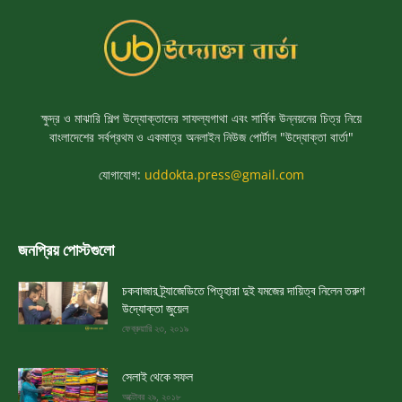
ক্ষুদ্র ও মাঝারি শিল্প উদ্যোক্তাদের সাফল্যগাথা এবং সার্বিক উন্নয়নের চিত্র নিয়ে
বাংলাদেশের সর্বপ্রথম ও একমাত্র অনলাইন নিউজ পোর্টাল "উদ্যোক্তা বার্তা"
যোগাযোগ:
uddokta.press@gmail.com
জনপ্রিয় পোস্টগুলো
চকবাজার ট্র্যাজেডিতে পিতৃহারা দুই যমজের দায়িত্ব নিলেন তরুণ
উদ্যোক্তা জুয়েল
ফেব্রুয়ারি ২৩, ২০১৯
সেলাই থেকে সফল
অক্টোবর ২৯, ২০১৮