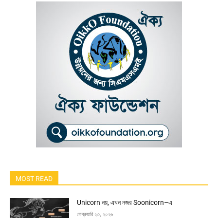
MOST READ
Unicorn নয়, এখন নজর Soonicorn–এ
ফেব্রুয়ারি ২৩, ২০২৬