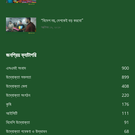
“বিদেশ নয়, দেশকেই বড় করবো”
অক্টোবর ১৯, ২০১৮
জনপ্রিয় ক্যাটাগরি
এসএমই সংবাদ
900
উদ্যোক্তা সফলতা
899
উদ্যোক্তা মেলা
408
উদ্যোক্তা সংগঠন
220
কৃষি
176
আইসিটি
111
বিদেশি উদ্যোক্তা
91
উদ্যোক্তা গবেষণা ও উদ্ভাবন
68