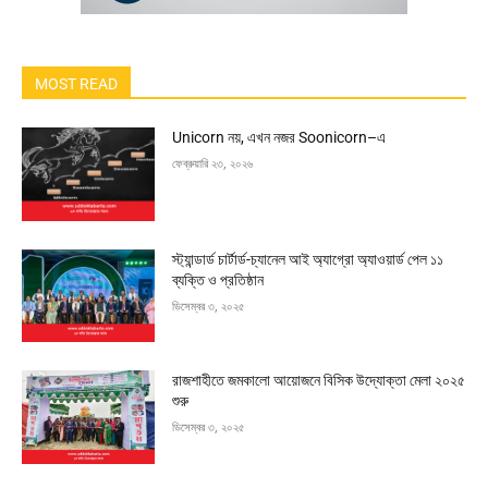
MOST READ
Unicorn নয়, এখন নজর Soonicorn–এ
ফেব্রুয়ারি ২৩, ২০২৬
স্ট্যান্ডার্ড চার্টার্ড-চ্যানেল আই অ্যাগ্রো অ্যাওয়ার্ড পেল ১১
ব্যক্তি ও প্রতিষ্ঠান
ডিসেম্বর ৩, ২০২৫
রাজশাহীতে জমকালো আয়োজনে বিসিক উদ্যোক্তা মেলা ২০২৫
শুরু
ডিসেম্বর ৩, ২০২৫