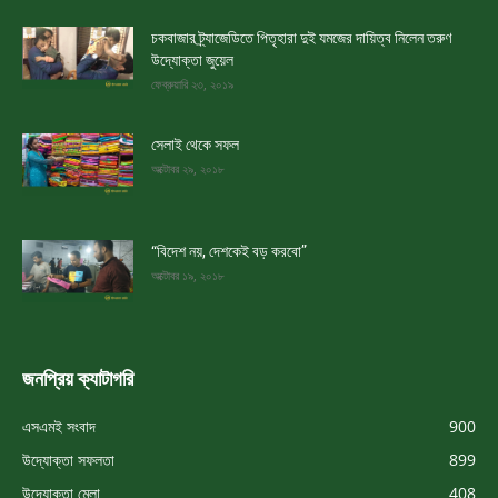
চকবাজার ট্র্যাজেডিতে পিতৃহারা দুই যমজের দায়িত্ব নিলেন তরুণ
উদ্যোক্তা জুয়েল
ফেব্রুয়ারি ২৩, ২০১৯
সেলাই থেকে সফল
অক্টোবর ২৯, ২০১৮
“বিদেশ নয়, দেশকেই বড় করবো”
অক্টোবর ১৯, ২০১৮
জনপ্রিয় ক্যাটাগরি
এসএমই সংবাদ
900
উদ্যোক্তা সফলতা
899
উদ্যোক্তা মেলা
408