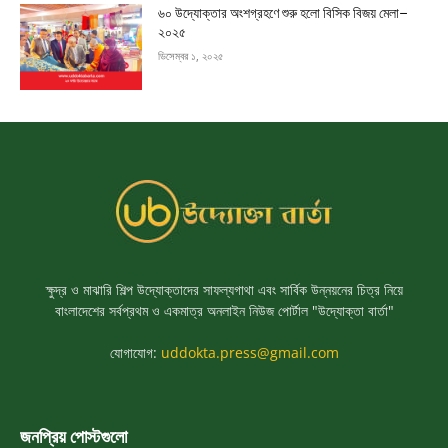
৬০ উদ্যোক্তার অংশগ্রহণে শুরু হলো বিসিক বিজয় মেলা–
২০২৫
ডিসেম্বর ১, ২০২৫
ক্ষুদ্র ও মাঝারি শিল্প উদ্যোক্তাদের সাফল্যগাথা এবং সার্বিক উন্নয়নের চিত্র নিয়ে
বাংলাদেশের সর্বপ্রথম ও একমাত্র অনলাইন নিউজ পোর্টাল "উদ্যোক্তা বার্তা"
যোগাযোগ:
uddokta.press@gmail.com
জনপ্রিয় পোস্টগুলো