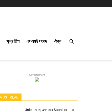
ক্ষুদ্র শিল্প
এসএমই সংবাদ
ঐক্য
- Advertisment -
MOST READ
Unicorn নয়, এখন নজর Soonicorn–এ