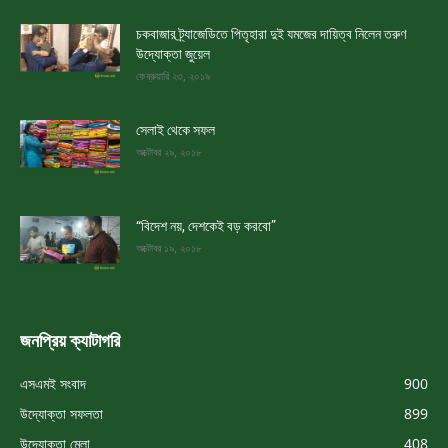
চকবাজার ট্র্যাজেডিতে পিতৃহারা দুই যমজের দায়িত্ব নিলেন তরুণ
উদ্যোক্তা জুয়েল
ফেব্রুয়ারি ২৩, ২০১৯
সেলাই থেকে সফল
অক্টোবর ২৯, ২০১৮
“বিদেশ নয়, দেশকেই বড় করবো”
অক্টোবর ১৯, ২০১৮
জনপ্রিয় ক্যাটাগরি
এসএমই সংবাদ
900
উদ্যোক্তা সফলতা
899
উদ্যোক্তা মেলা
408