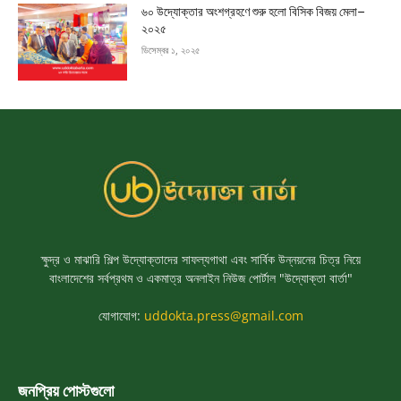
৬০ উদ্যোক্তার অংশগ্রহণে শুরু হলো বিসিক বিজয় মেলা–
২০২৫
ডিসেম্বর ১, ২০২৫
ক্ষুদ্র ও মাঝারি শিল্প উদ্যোক্তাদের সাফল্যগাথা এবং সার্বিক উন্নয়নের চিত্র নিয়ে
বাংলাদেশের সর্বপ্রথম ও একমাত্র অনলাইন নিউজ পোর্টাল "উদ্যোক্তা বার্তা"
যোগাযোগ:
uddokta.press@gmail.com
জনপ্রিয় পোস্টগুলো