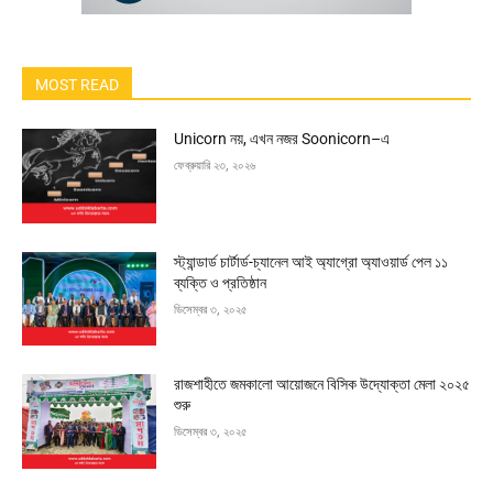
MOST READ
Unicorn নয়, এখন নজর Soonicorn–এ
ফেব্রুয়ারি ২৩, ২০২৬
স্ট্যান্ডার্ড চার্টার্ড-চ্যানেল আই অ্যাগ্রো অ্যাওয়ার্ড পেল ১১
ব্যক্তি ও প্রতিষ্ঠান
ডিসেম্বর ৩, ২০২৫
রাজশাহীতে জমকালো আয়োজনে বিসিক উদ্যোক্তা মেলা ২০২৫
শুরু
ডিসেম্বর ৩, ২০২৫