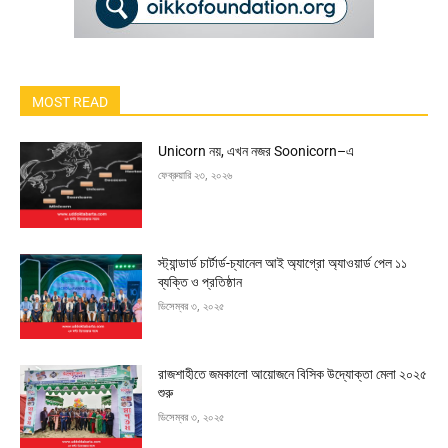
MOST READ
Unicorn নয়, এখন নজর Soonicorn–এ
ফেব্রুয়ারি ২৩, ২০২৬
স্ট্যান্ডার্ড চার্টার্ড-চ্যানেল আই অ্যাগ্রো অ্যাওয়ার্ড পেল ১১
ব্যক্তি ও প্রতিষ্ঠান
ডিসেম্বর ৩, ২০২৫
রাজশাহীতে জমকালো আয়োজনে বিসিক উদ্যোক্তা মেলা ২০২৫
শুরু
ডিসেম্বর ৩, ২০২৫