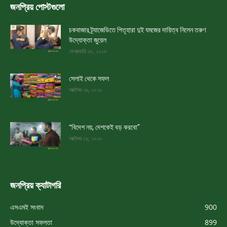
জনপ্রিয় পোস্টগুলো
চকবাজার ট্র্যাজেডিতে পিতৃহারা দুই যমজের দায়িত্ব নিলেন তরুণ
উদ্যোক্তা জুয়েল
ফেব্রুয়ারি ২৩, ২০১৯
সেলাই থেকে সফল
অক্টোবর ২৯, ২০১৮
“বিদেশ নয়, দেশকেই বড় করবো”
অক্টোবর ১৯, ২০১৮
জনপ্রিয় ক্যাটাগরি
এসএমই সংবাদ
900
উদ্যোক্তা সফলতা
899