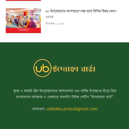
৬০ উদ্যোক্তার অংশগ্রহণে শুরু হলো বিসিক বিজয় মেলা–
২০২৫
ডিসেম্বর ১, ২০২৫
ক্ষুদ্র ও মাঝারি শিল্প উদ্যোক্তাদের সাফল্যগাথা এবং সার্বিক উন্নয়নের চিত্র নিয়ে
বাংলাদেশের সর্বপ্রথম ও একমাত্র অনলাইন নিউজ পোর্টাল "উদ্যোক্তা বার্তা"
যোগাযোগ:
uddokta.press@gmail.com