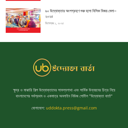
৬০ উদ্যোক্তার অংশগ্রহণে শুরু হলো বিসিক বিজয় মেলা–
২০২৫
ডিসেম্বর ১, ২০২৫
ক্ষুদ্র ও মাঝারি শিল্প উদ্যোক্তাদের সাফল্যগাথা এবং সার্বিক উন্নয়নের চিত্র নিয়ে
বাংলাদেশের সর্বপ্রথম ও একমাত্র অনলাইন নিউজ পোর্টাল "উদ্যোক্তা বার্তা"
যোগাযোগ:
uddokta.press@gmail.com