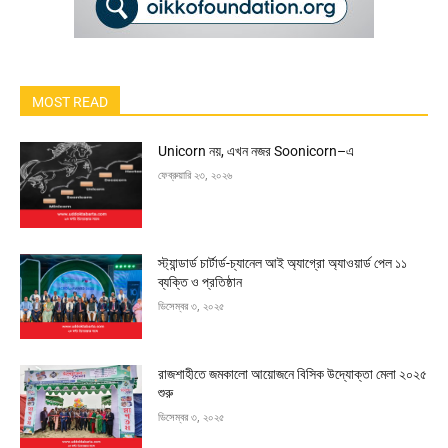
MOST READ
Unicorn নয়, এখন নজর Soonicorn–এ
ফেব্রুয়ারি ২৩, ২০২৬
স্ট্যান্ডার্ড চার্টার্ড-চ্যানেল আই অ্যাগ্রো অ্যাওয়ার্ড পেল ১১
ব্যক্তি ও প্রতিষ্ঠান
ডিসেম্বর ৩, ২০২৫
রাজশাহীতে জমকালো আয়োজনে বিসিক উদ্যোক্তা মেলা ২০২৫
শুরু
ডিসেম্বর ৩, ২০২৫