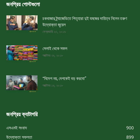
জনপ্রিয় পোস্টগুলো
চকবাজার ট্র্যাজেডিতে পিতৃহারা দুই যমজের দায়িত্ব নিলেন তরুণ
উদ্যোক্তা জুয়েল
ফেব্রুয়ারি ২৩, ২০১৯
সেলাই থেকে সফল
অক্টোবর ২৯, ২০১৮
“বিদেশ নয়, দেশকেই বড় করবো”
অক্টোবর ১৯, ২০১৮
জনপ্রিয় ক্যাটাগরি
এসএমই সংবাদ
900
উদ্যোক্তা সফলতা
899