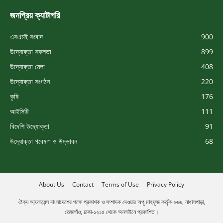
জনপ্রিয় ক্যাটাগরি
এসএমই সংবাদ
900
উদ্যোক্তা সফলতা
899
উদ্যোক্তা মেলা
408
উদ্যোক্তা সংগঠন
220
কৃষি
176
আইসিটি
111
বিদেশি উদ্যোক্তা
91
উদ্যোক্তা গবেষণা ও উদ্ভাবন
68
About Us
Contact
Terms of Use
Privacy Policy
ঐক্য আ্যলায়েন্স বাংলাদেশের পক্ষে প্রকাশক ও সম্পাদক দেওয়ার অপু মাহফুজ কর্তৃক ২৬৬, নাখালপাড়া,
তেজগাঁও, ঢাকা-১২১৫ থেকে অনলাইনে প্রকাশিত।