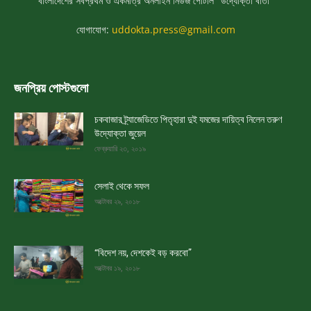
বাংলাদেশের সর্বপ্রথম ও একমাত্র অনলাইন নিউজ পোর্টাল "উদ্যোক্তা বার্তা"
যোগাযোগ:
uddokta.press@gmail.com
জনপ্রিয় পোস্টগুলো
চকবাজার ট্র্যাজেডিতে পিতৃহারা দুই যমজের দায়িত্ব নিলেন তরুণ
উদ্যোক্তা জুয়েল
ফেব্রুয়ারি ২৩, ২০১৯
সেলাই থেকে সফল
অক্টোবর ২৯, ২০১৮
“বিদেশ নয়, দেশকেই বড় করবো”
অক্টোবর ১৯, ২০১৮