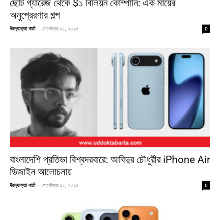
ছোট গ্যারেজ থেকে $১ বিলিয়ন কোম্পানি: এক মায়ের
অনুপ্রেরণার গল্প
উদ্যোক্তা বার্তা
-
সেপ্টেম্বর ১১, ২০২৫
0
বাংলাদেশি প্রতিভা বিশ্বদরবারে: আবিদুর চৌধুরীর iPhone Air
ডিজাইন আলোচনায়
উদ্যোক্তা বার্তা
-
সেপ্টেম্বর ১১, ২০২৫
0