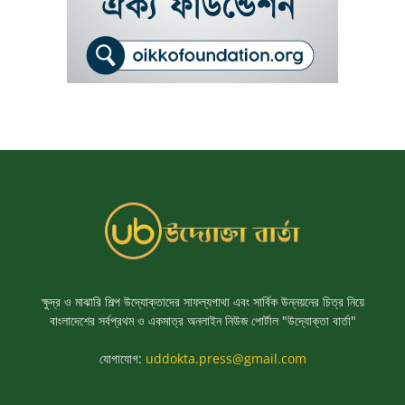
ক্ষুদ্র ও মাঝারি শিল্প উদ্যোক্তাদের সাফল্যগাথা এবং সার্বিক উন্নয়নের চিত্র নিয়ে
বাংলাদেশের সর্বপ্রথম ও একমাত্র অনলাইন নিউজ পোর্টাল "উদ্যোক্তা বার্তা"
যোগাযোগ:
uddokta.press@gmail.com