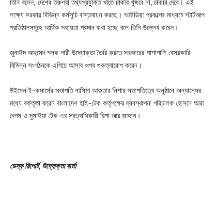
তিনি বলেন, দেশের তরুণরা তথ্যপ্রযুুক্তি খাতে চাকরি খুঁজবে না, চাকরি দেবে। এই
লক্ষ্যে সরকার বিভিন্ন কর্মসূচি বাস্তবায়ন করছে। আইডিয়া প্রকল্পের মাধ্যমে স্টার্টআপ
প্রতিষ্ঠানসমূহে আর্থিক সহায়তা প্রদান করা হচ্ছে বলে তিনি উল্লেখ করেন।
জুনাইদ আহমেদ পলক নারী উদ্যোক্তা তৈরি করতে সরকারের পাশাপাশি বেসরকারি
বিভিন্ন সংগঠনকে এগিয়ে আসার ওপর গুরুত্বারোপ করেন।
উইমেন ই-কমার্সের সভাপতি নাসিমা আক্তার নিশার সভাপতিত্বে অনুষ্ঠানে অন্যান্যের
মধ্যে বক্তৃতা করেন বাংলাদেশ হাই-টেক কর্তৃপক্ষের ব্যবস্থাপনা পরিচালক হোসনে আরা
বেগম ও সুমাইয়া টেক এর স্বত্বাধিকারী রিপা আর জাহান।
ডেস্ক রিপোর্ট, উদ্যোক্তা বার্তা